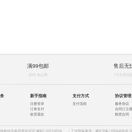
满99包邮
售后无
满99 免运费
7天无理由
务
新手指南
支付方式
协议管理
注册登录
支付流程
服务协议
订单支付
合同订立
收货退款
购货合同
值电信业务经营许可证:蒙B2-20210026
工信部备案号：蒙ICP备17004406号-
|