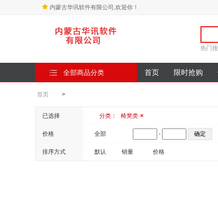
内蒙古华讯软件有限公司,欢迎你！
热门搜
全部商品分类
首页
限时抢购
首页
>
已选择
分类：
椅凳类
×
价格
全部
-
排序方式
默认
销量
价格